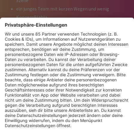
Szene
ein junges Team mit kurzen Wegen und wenig
KonzernBlabla
Verantwortung statt Micromanagement
Zugang zu Events, Festivals und exklusiven
Produktionen
Moderne Arbeitsplätze in Berlin und Mannheim
die Möglichkeit, eine der stärksten ElectronicMusic-
Brands Europas aktiv mitzugestalten
„We rave on“ ist bei uns keine Floskel, sondern Alltag
Bewerbung…
Klingt gut und du hast Bock? Na dann, schick uns Deine
Unterlagen samt Anschreiben:
bewerbung@sunshine-