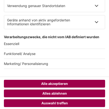
Teilnahmebedingungen
AGB
SUNSHINE LIVE 24/7 ELECTRONIC
MUSIC RADIO
© sunshine live / realisiert auf Basis von resc.web, dem CMS von resc.