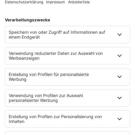
live.de
Wir freuen uns auf dich. We rave on.
HOME
PROGRAMM
Sendeplan
DJs
Playlist
MUSIC
Streams
Album der Woche