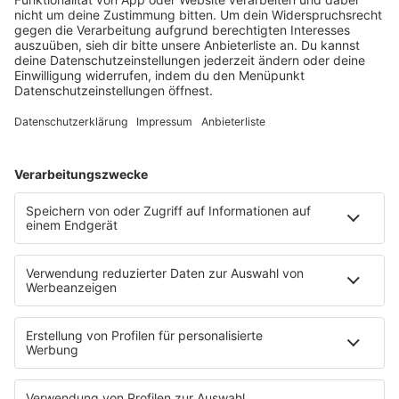
Jetzt reinhören.
Du hast einen Track, der unbedingt hier
reingehört?
Dann sende ihn uns jetzt!
Es läuft:
Sick Individuals mit Never Fade - Radio Edit
HOME
PROGRAMM
Sendeplan
DJs
Playlist