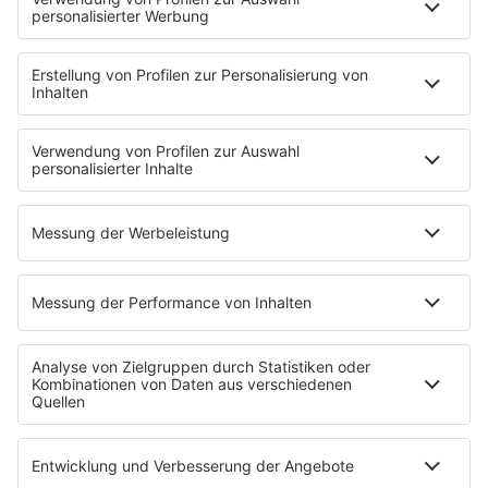
MUSIC
Streams
Album der Woche
News
Highlights
Charts
EVENTS
INFO
Kontakt
Newsletter
Empfang
sunshine live App
werben bei SUNSHINE LIVE
Jobs