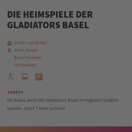
Schicke uns deinen Track für den Touchdown Mix!
DIE HEIMSPIELE DER
GLADIATORS BASEL
18:00
-
18:00
Uhr
4058, Basel
Basel Rankhof
Im Rankhof
TICKETS
Sei dabei, wenn die Gladiators Basel im eigenen Stadion
spielen. Jetzt Ticket sichern!