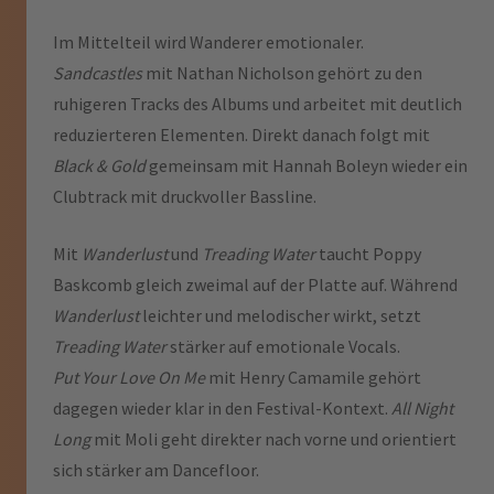
Im Mittelteil wird Wanderer emotionaler.
Sandcastles
mit Nathan Nicholson gehört zu den
ruhigeren Tracks des Albums und arbeitet mit deutlich
reduzierteren Elementen. Direkt danach folgt mit
Black & Gold
gemeinsam mit Hannah Boleyn wieder ein
Clubtrack mit druckvoller Bassline.
Mit
Wanderlust
und
Treading Water
taucht Poppy
Baskcomb gleich zweimal auf der Platte auf. Während
Wanderlust
leichter und melodischer wirkt, setzt
Treading Water
stärker auf emotionale Vocals.
Put Your Love On Me
mit Henry Camamile gehört
dagegen wieder klar in den Festival-Kontext.
All Night
Long
mit Moli geht direkter nach vorne und orientiert
sich stärker am Dancefloor.