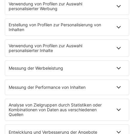
Playlist
MUSIC
Streams
Album der Woche
News
Highlights
Charts
EVENTS
INFO
Kontakt
Newsletter
Empfang
sunshine live App
werben bei SUNSHINE LIVE
Jobs