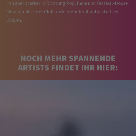
ihn aber stärker in Richtung Pop, Indie und Festival-House.
Weniger düsterer Clubtrack, mehr breit aufgestelltes
Album.
NOCH MEHR SPANNENDE
ARTISTS FINDET IHR HIER: