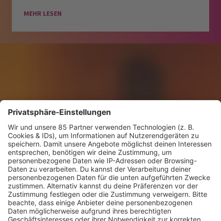
MEHR LESEN
KW30 Album der Woche
SONNY FODERA “CAN WE DO IT