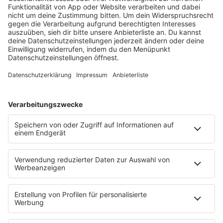
ALL AGAIN?”
Mit seinem sechsten Studioalbum präsentiert
Sonny Fodera ein Meisterwerk aus fünf Jahren
kreativer Arbeit – ein Zeugnis dafür, dass seine
Reise noch lange nicht zu Ende ist.
MEHR LESEN
HOME
PROGRAMM
Sendeplan
DJs