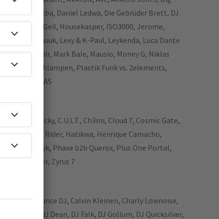
Christian Lidsba, Daniel Ledwa, Die Gebrüder Brett, DJ
 Gestört aber Geil, Housekasper, ISO3000, Jerome,
 KXXMA, Le Shuuk, Lexy & K-Paul, Leykenda, Luca Dante
M!X, Lyah Noir, Mark Bale, Mausio, Money G, Niklas
e, Ostblockschlampen, Plastik Funk vs. 2elements,
rer, VIZE, YAMAS
& Fila, Ben Nicky, C.U.L.T., Ch3mi, Cloud 7, Cosmic Gate,
 Emery, Ghost Rider, Hatikwa, Henrique Camacho,
ki, Paul van Dyk, Phaxe b2b Querox, Plus One Portal,
 Schrittmacher, Zyrus 7
Brooklyn Bounce DJ, Calvin Kleinen, Charly Lownoise,
a, Da Hool, DJ Dean, DJ Falk, DJ Gollum, DJ Quicksilver,