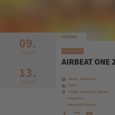
FESTIVAL
09.
HIGHLIGHT
JULI 25
-
AIRBEAT ONE 
13.
20:00
-
08:00
Uhr
JULI 25
186 €
19306, Neustadt-Glewe
Flugplatz
Neustadt-Glewe