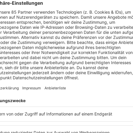
Line-Up:
Mainstage:
Afrojack, AFROKI, Alfred He
Brejcha, Brennan Heart, Deb
HBz, John Summit, Maddix, 
SKIY, Steve Aoki, Timmy Tru
Arena Stage