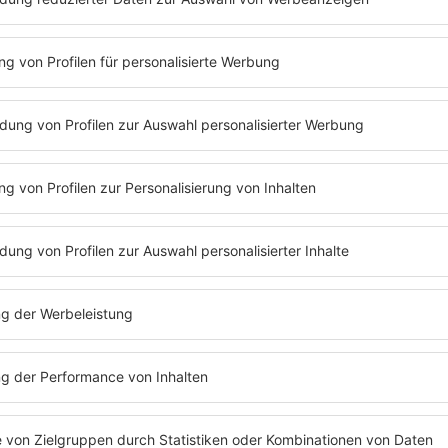
999999999, AKKI, Basswell, 
Kolosova, Eli Brown, HI-LO,
KobosilKrowdexx, KYANU, Le
Heggemann, Nicolas Julian,
SERAFINA b2b FUMI, Sim0n
Harder Stage
Act of Rage b2b Vertile, Adr
Modulators, Bass Shaker, Bu
Block & S-te-Fan, D-Sturb, D
Damage, GPF, Harris & Ford,
Mutilator, Paul Elstak, Phu
Sickmode, Sound Rush b2b A
Horror, Thyron, Villain, Wil
Terminal Stage
2 Engel & Charlie, Anstand