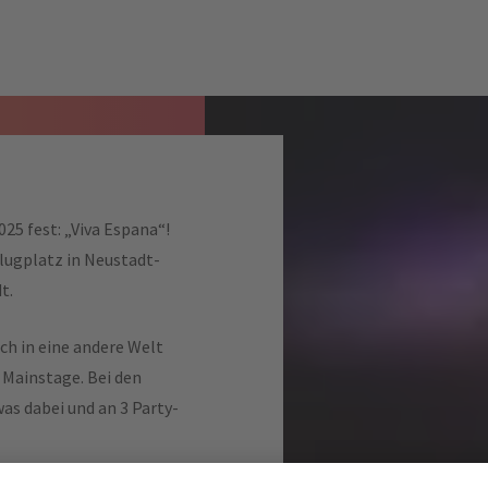
25 fest: „Viva Espana“!
Flugplatz in Neustadt-
t.
uch in eine andere Welt
 Mainstage. Bei den
as dabei und an 3 Party-