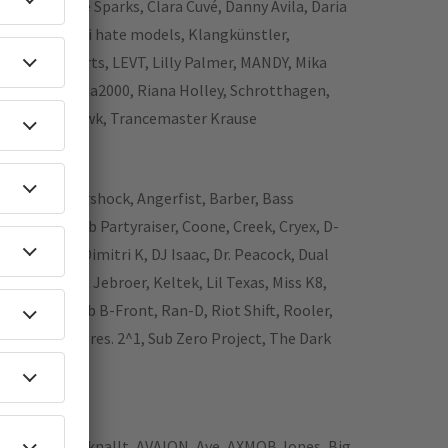
CARV, Charlie Sparks, Clara Cuvé, Danny Avila, Daria
 Holy Priest, i hate models, Klangkünstler,
e Ann Roberts, LEVT, Lilly Palmer, MANDY, Mika
 Novah, Prada2000, Riana Holley, Schrotthagen,
e, Tommahawk, Trancemaster Krause
enalize, Aftershock, Angerfist, Barber, Bass
lletproof b2b Partyraiser, Coone, Creek, Cryex, D-
a Tweekaz, Dimitri K, DJ Isaac, Dr. Peacock, Dual
 Imperatorz, Jebroer, Keltek, Lil Texas, Miss K8,
ture Noize b2b B-Front, Ran-D, Riot Shift, Rooler,
tmozfears pres. 2^1, Sub Zero Project, The Dark
dstylez
slos & Duchgeknallt, AVAION, Ave, AXMOB Jones, Big