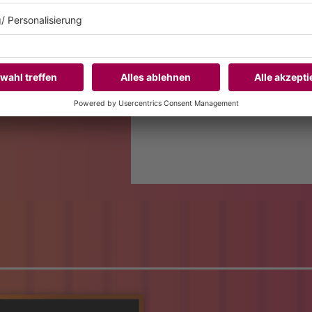
DJ Robin, djraw, Frenzy, Gr
Malin Brown, Mia Julia, Pul
Timo Scheppert
VIP Camping Village
Alpha, Leticia Nova, Luke 