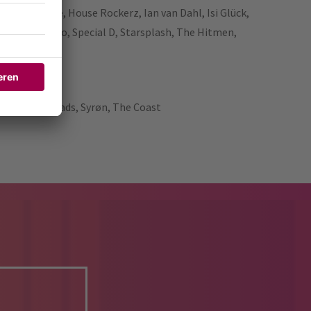
oove Coverage, House Rockerz, Ian van Dahl, Isi Glück,
sedriver, Rocco, Special D, Starsplash, The Hitmen,
Madness, No.Mads, Syrøn, The Coast