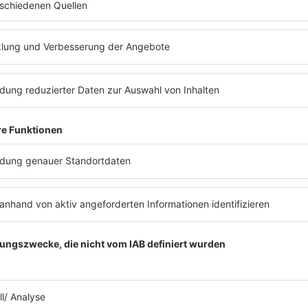
Tim, Blvck Crowz, Cascada, 
Lee, Fappe & Bru, Franky B,
Justin Prince, Komacasper,
Spadafora, Luke Madness, LU
Dee, Noel Holler, Noisetim
Poltergst, t.noize, Taktstö
Second Stage
Ace Ventura, Alchimyst, Aly 
Daora, Fabio Fusco, Gareth
LsDirty, MaRlo, Neelix, Omi
Ranji, Rising Dust, Sajanka,
Butterfly Stage
4Strings, Aquagen, Bomba, 
Chris Nitro, Creek b2b Bamb