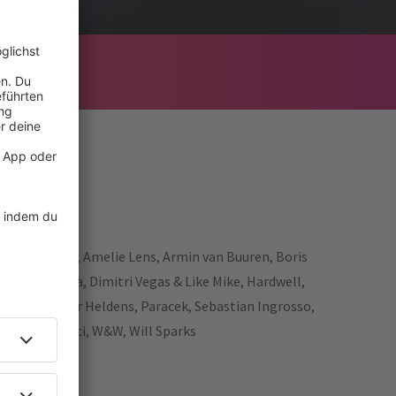
inrichs, Alok, Amelie Lens, Armin van Buuren, Boris
orah De Luca, Dimitri Vegas & Like Mike, Hardwell,
Neelix, Oliver Heldens, Paracek, Sebastian Ingrosso,
mpet, Vini Vici, W&W, Will Sparks