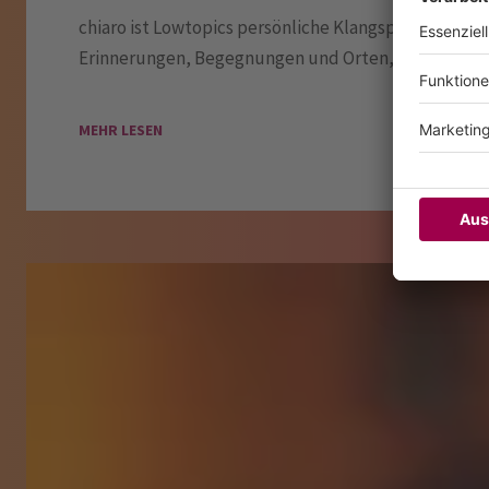
chiaro ist Lowtopics persönliche Klangsprache – ein
Erinnerungen, Begegnungen und Orten, die ihn gep
MEHR LESEN