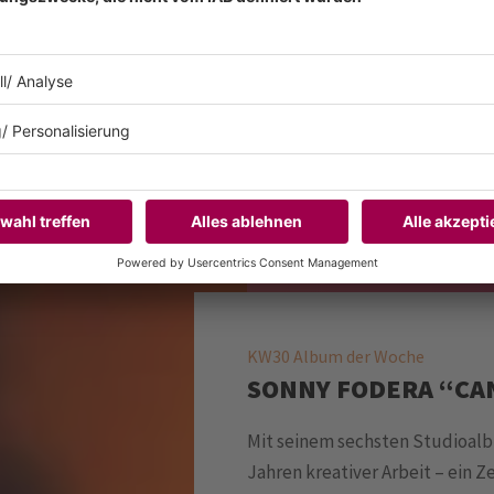
 musikalisches Mosaik aus
rägt haben
KW30 Album der Woche
SONNY FODERA “CAN
Mit seinem sechsten Studioalb
Jahren kreativer Arbeit – ein Z