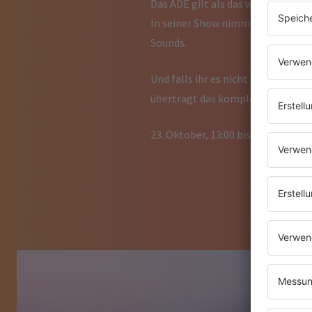
Das ADE gilt als das weltweit grö
In seiner Show nimmt er euch mit 
Sounds.
Und falls ihr es nicht nach Amste
überträgt das komplette Set live 
23. Oktober, 13:00 bis 23:00 Uhr „