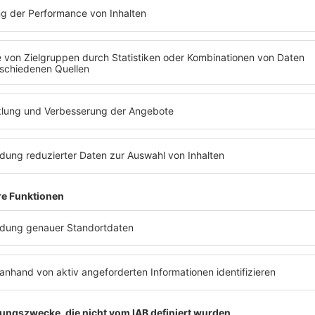
R3HAB "DREAM INSI
R3HAB hat erreicht, wovon vie
Dream inside a dream… bewegt
Sehnsüchten.
MEHR LESEN