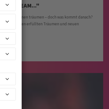
DE A DREAM..."
le Künstler:innen träumen – doch was kommt danach?
 sich zwischen erfüllten Träumen und neuen