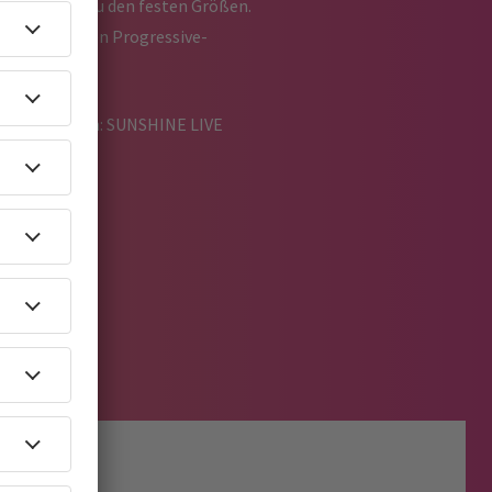
 seit Jahren zu den festen Größen.
bis zu frischen Progressive-
bnis verzichten: SUNSHINE LIVE
: