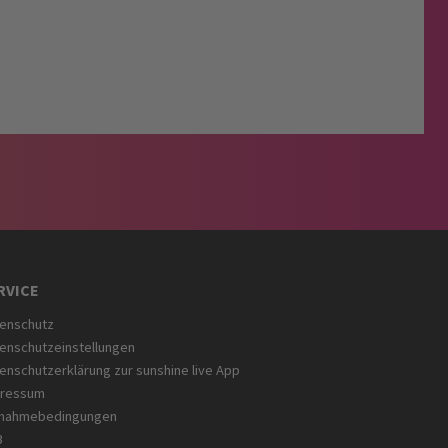
RVICE
enschutz
enschutzeinstellungen
enschutzerklärung zur sunshine live App
pressum
lnahmebedingungen
B