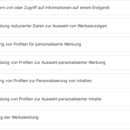
ßte Festival für elektronische Musik, und Armin van Buuren gehört
auf eine Reise durch die Welt des Trance, von klassischen Hymnen 
rdam schafft, müsst ihr trotzdem nicht auf dieses besondere Erle
im Radio und in der App.
A State of Trance“ live bei SUNSHINE LIVE. Einschalten lohnt sich!
NOCH MEHR NEWS FINDET IHR HIER
KW32 Album der Woche