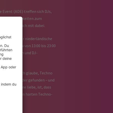
Event (ADE) treffen sich DJs,
 viele Möglichkeiten zum
VE ist natürlich mit dabei.
er, bringt der niederländische
Stunden-Show von 13:00 bis 23:00
ggefährt:innen und DJ-
n poetisch: „Ich glaube, Techno
wieder zueinander gefunden – und
der Musikszene liebe, ist, dass
 manchmal einen harten Techno-