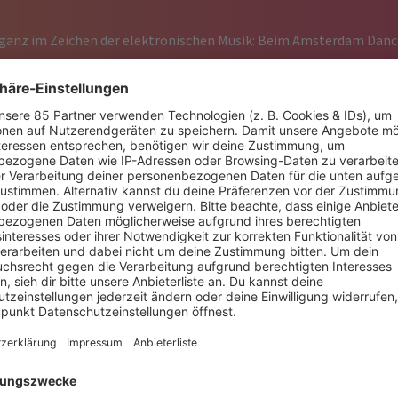
anz im Zeichen der elektronischen Musik: Beim Amsterdam Dance 
 aus aller Welt. Tagsüber gibt es spannende Talks, Workshops und
Stadt zur Bühne für unzählige Events und Partys. Und SUNSHINE LI
jedes Jahr ein besonderes Highlight. Am Donnerstag, den 23. Oktob
e of Trance“ zurück auf die Bühne, mit einer beeindruckenden 10-
leibt vorerst noch geheim. Sicher ist aber: Es warten bekannte We
n über die Entwicklung der Szene – und wird dabei fast ein bissche
nander verliebt. Sie hatten eine kleine Trennung, aber sie haben 
t ihn, wie offen sich die Szene heute zeigt: „Was ich im Moment an 
ielen Trance, Trance-DJs spielen House, und House-Artists legen
 die Genres. Und genau so sollte es auch sein.“