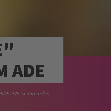
E"
M ADE
INE LIVE ist mittendrin.