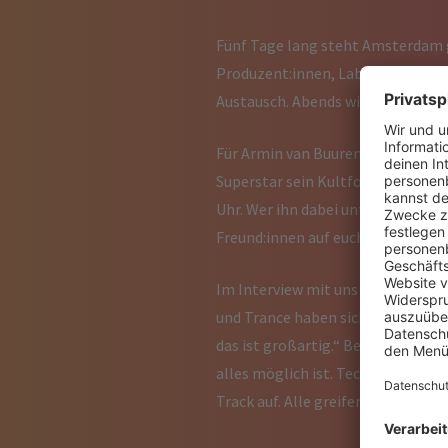
Fünf Tage lang steht Amsterdam g
Produzent:innen, Labels und Fans
Austausch. Abends wird die ganze 
Für Armin van Buuren ist das ADE 
Superstar sein Kultformat „A Stat
Uhr. Wer ihn dabei unterstützt, b
Freund:innen auf euch.
Im Interview mit uns spricht Armi
und Trance haben sich wieder inei
das ist großartig.“ Besonders freu
alles möglich ist. Techno-DJs sp
Track auf. Alle greifen querbeet in