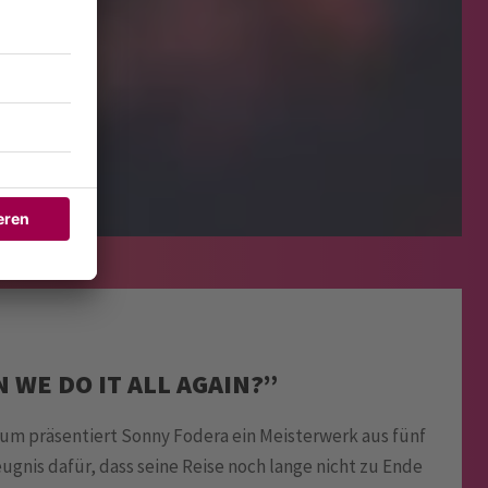
 WE DO IT ALL AGAIN?”
um präsentiert Sonny Fodera ein Meisterwerk aus fünf
eugnis dafür, dass seine Reise noch lange nicht zu Ende