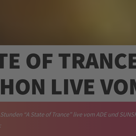
ATE OF TRANC
HON LIVE VO
 Stunden “A State of Trance” live vom ADE und SUNSH
: