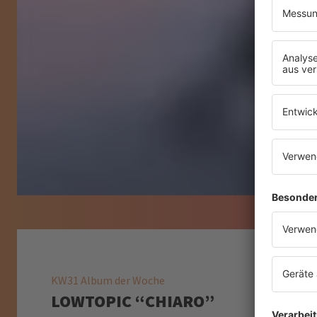
KW31 Album der Woche
LOWTOPIC “CHIARO”